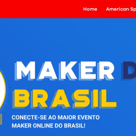
Home
American Sp