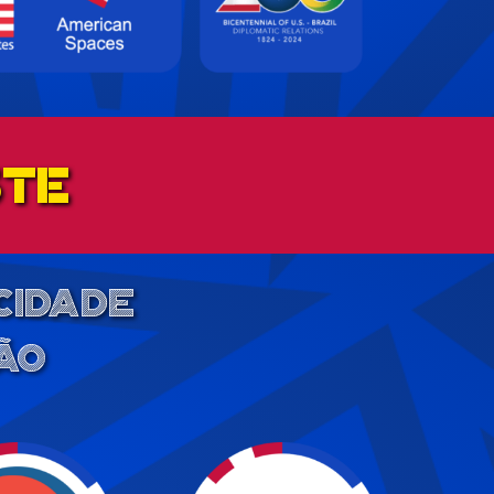
ste
cidade
ão