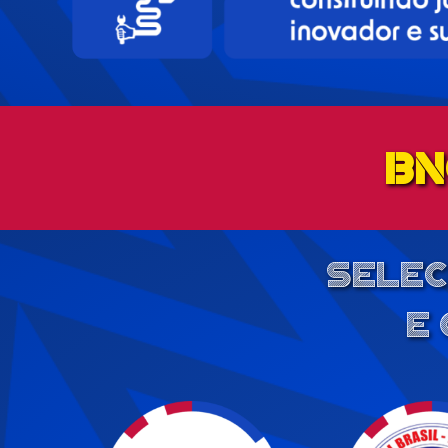
BN
Selec
e