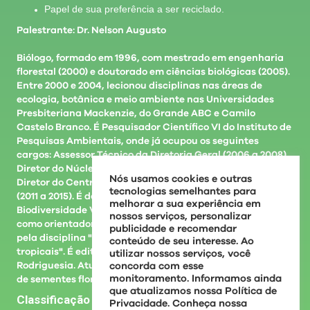
Papel de sua preferência a ser reciclado.
Palestrante: Dr. Nelson Augusto
Biólogo, formado em 1996, com mestrado em engenharia
florestal (2000) e doutorado em ciências biológicas (2005).
Entre 2000 e 2004, lecionou disciplinas nas áreas de
ecologia, botânica e meio ambiente nas Universidades
Presbiteriana Mackenzie, do Grande ABC e Camilo
Castelo Branco. É Pesquisador Científico VI do Instituto de
Pesquisas Ambientais, onde já ocupou os seguintes
cargos: Assessor Técnico da Diretoria Geral (2006 a 2008),
Diretor do Núcleo de Pesquisa em Sementes (2008 a 2011) e
Nós usamos cookies e outras
Diretor do Centro de Pesquisa em Ecologia e Fisiologia
tecnologias semelhantes para
(2011 a 2015). É docente do Programa de Pós-graduação em
melhorar a sua experiência em
Biodiversidade Vegetal e Meio Ambiente do IPA, onde atua
nossos serviços, personalizar
como orientador de mestrado e doutorado e é responsável
publicidade e recomendar
pela disciplina "Biologia de sementes de espécies
conteúdo de seu interesse. Ao
tropicais". É editor de área das revistas Hoehnea e
utilizar nossos serviços, você
Rodriguesia. Atua nas áreas de tecnologia e ecofisiologia
concorda com esse
monitoramento. Informamos ainda
de sementes florestais nativas.
que atualizamos nossa Política de
Classificação indicativa: de 8 a 12 anos
Privacidade. Conheça nossa