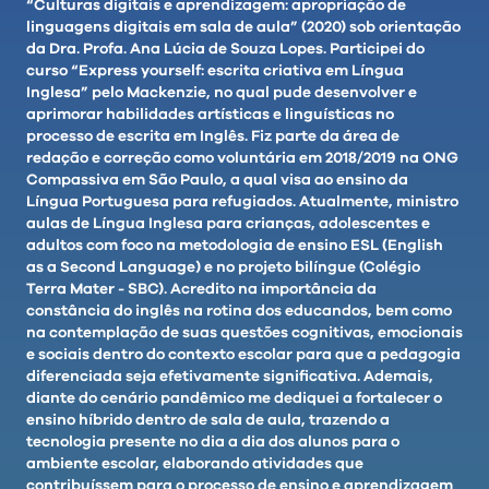
“Culturas digitais e aprendizagem: apropriação de
linguagens digitais em sala de aula” (2020) sob orientação
da Dra. Profa. Ana Lúcia de Souza Lopes. Participei do
curso “Express yourself: escrita criativa em Língua
Inglesa” pelo Mackenzie, no qual pude desenvolver e
aprimorar habilidades artísticas e linguísticas no
processo de escrita em Inglês. Fiz parte da área de
redação e correção como voluntária em 2018/2019 na ONG
Compassiva em São Paulo, a qual visa ao ensino da
Língua Portuguesa para refugiados. Atualmente, ministro
aulas de Língua Inglesa para crianças, adolescentes e
adultos com foco na metodologia de ensino ESL (English
as a Second Language) e no projeto bilíngue (Colégio
Terra Mater - SBC). Acredito na importância da
constância do inglês na rotina dos educandos, bem como
na contemplação de suas questões cognitivas, emocionais
e sociais dentro do contexto escolar para que a pedagogia
diferenciada seja efetivamente significativa. Ademais,
diante do cenário pandêmico me dediquei a fortalecer o
ensino híbrido dentro de sala de aula, trazendo a
tecnologia presente no dia a dia dos alunos para o
ambiente escolar, elaborando atividades que
contribuíssem para o processo de ensino e aprendizagem