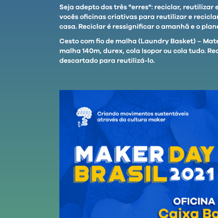
Seja adepto dos três "erres": reciclar, reutiliza
vocês oficinas criativas para reutilizar e recicl
casa. Reciclar é ressignificar o amanhã e o pla
Cesto com fio de malha (Laundry Basket) – Mater
malha 140m, durex, cola Isopor ou cola tudo. R
descartado para reutilizá-lo.