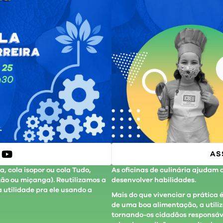
AS
, cola isopor ou cola Tudo,
As oficinas de culinária ajudam
tão ou miçanga). Reutilizamos a
desenvolver habilidades.
 utilidade pra ele usando a
Mais do que vivenciar a prática 
de uma boa alimentação, a util
tornando-os cidadãos responsáve