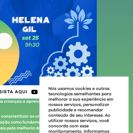
Nós usamos cookies e outras
SISTA AQUI
tecnologias semelhantes para
melhorar a sua experiência em
 as crianças a aprenderem conteúdos e
nossos serviços, personalizar
publicidade e recomendar
conteúdo de seu interesse. Ao
é conscientizar as crianças sobre a importância
utilizar nossos serviços, você
ização como fundamento de uma vida saudável,
concorda com esse
is pela melhoria da sua situação de vida e
monitoramento. Informamos