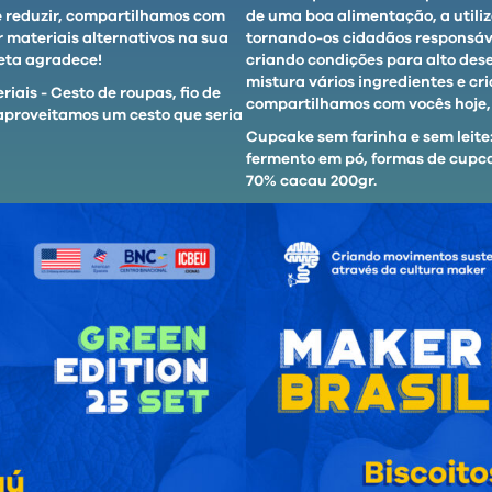
r e reduzir, compartilhamos com
de uma boa alimentação, a util
ar materiais alternativos na sua
tornando-os cidadãos responsáve
neta agradece!
criando condições para alto des
mistura vários ingredientes e cr
iais - Cesto de roupas, fio de
compartilhamos com vocês hoje, 
eaproveitamos um cesto que seria
Cupcake sem farinha e sem leite:
fermento em pó, formas de cupcak
70% cacau 200gr.