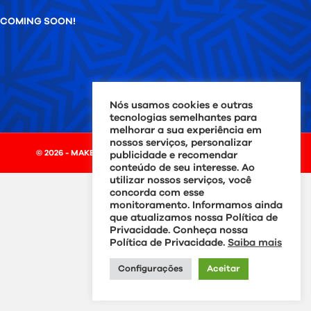
COMING SOON!
Nós usamos cookies e outras
tecnologias semelhantes para
melhorar a sua experiência em
nossos serviços, personalizar
© 2026 - MAKER DAY BRASIL - Todos os direitos reservados.
publicidade e recomendar
conteúdo de seu interesse. Ao
utilizar nossos serviços, você
concorda com esse
monitoramento. Informamos ainda
que atualizamos nossa Política de
Privacidade. Conheça nossa
Política de Privacidade.
Saiba mais
Configurações
Aceitar