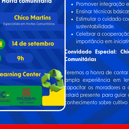
Promover integração e 
Ensinar técnicas básic
Estimular o cuidado c
sustentabilidade.
Celebrar a cooperação
importância em iniciati
Convidado Especial: Chi
Comunitárias
Teremos a honra de conta
ampla experiência em lev
capacitar os moradores a c
estará presente para guiar 
conhecimento sobre cultivo 