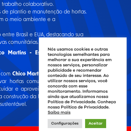
trabalho colaborativo.
as de plantio e manutenção de hortas.
om o meio ambiente e a
 entre Brasil e EUA, destacando sua
vas comunitárias.
Nós usamos cookies e outras
co Martins - Especialista em Hortas
tecnologias semelhantes para
melhorar a sua experiência em
nossos serviços, personalizar
publicidade e recomendar
r com
Chico Martins
, um especialista com
conteúdo de seu interesse. Ao
utilizar nossos serviços, você
ar hortas comunitárias para bairros e
concorda com esse
uidar e aproveitar suas colheitas. Chico
monitoramento. Informamos
a construção da horta e compartilhar seu
ainda que atualizamos nossa
Política de Privacidade. Conheça
sustentável.
nossa Política de Privacidade.
Saiba mais
Configurações
Aceitar